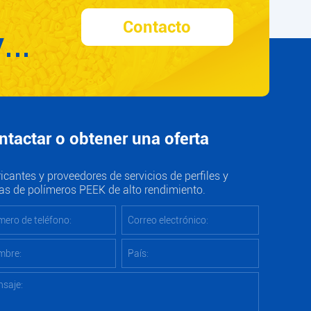
Contacto
Y
ntactar o obtener una oferta
icantes y proveedores de servicios de perfiles y
as de polímeros PEEK de alto rendimiento.