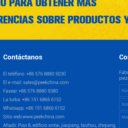
TO PARA OBTENER MÁS
RENCIAS SOBRE PRODUCTOS 
Contáctanos
Co
Fabr
El teléfono: +86 576 8880 5030
piez
El e-mail:
sales@peekchina.com
Faxear: +86 576 8880 9380
La turba: +86 151 6866 6152
Whatsapp:
+86 151 6866 6152
Sitio web:
www.peekchina.com
Añadir: Piso 8, edificio xintai, jiaojiang, taizhou, zhejiang,