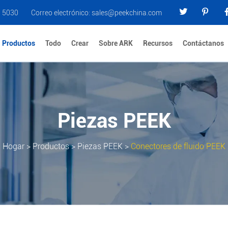
0 5030
Correo electrónico:
sales@peekchina.com
Productos
Todo
Crear
Sobre ARK
Recursos
Contáctanos
Piezas PEEK
Hogar
>
Productos
>
Piezas PEEK
>
Conectores de fluido PEEK