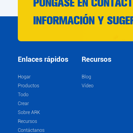
PÓNGASE EN CONTAC
INFORMACIÓN Y SUGE
SERVICIOS PEEK
Enlaces rápidos
Recursos
Hogar
Blog
Productos
Vídeo
Todo
Crear
Sobre ARK
Recursos
Contáctanos