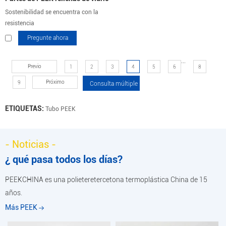
Sostenibilidad se encuentra con la
resistencia
Pregunte ahora
...
Previo
1
2
3
4
5
6
8
Próximo
9
ETIQUETAS:
Tubo PEEK
- Noticias -
¿ qué pasa todos los días?
PEEKCHINA es una polieteretercetona termoplástica China de 15
años.
Más PEEK