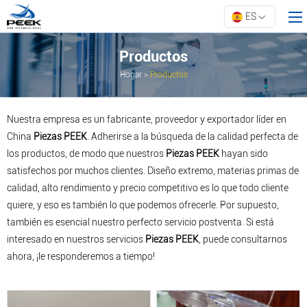
ES
Productos
Hogar
>
Productos
Hogar
Productos
Nuestra empresa es un fabricante, proveedor y exportador líder en
Todo
China
Piezas PEEK
. Adherirse a la búsqueda de la calidad perfecta de
los productos, de modo que nuestros
Piezas PEEK
hayan sido
Crear
satisfechos por muchos clientes. Diseño extremo, materias primas de
Sobre ARK
calidad, alto rendimiento y precio competitivo es lo que todo cliente
Recursos
quiere, y eso es también lo que podemos ofrecerle. Por supuesto,
también es esencial nuestro perfecto servicio postventa. Si está
Contáctanos
interesado en nuestros servicios
Piezas PEEK
, puede consultarnos
ahora, ¡le responderemos a tiempo!