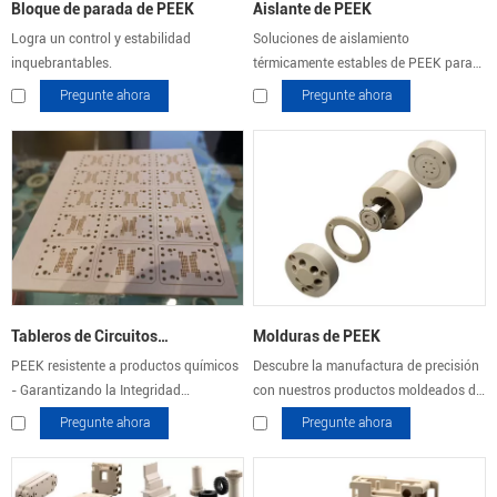
Bloque de parada de PEEK
Aislante de PEEK
Logra un control y estabilidad
Soluciones de aislamiento
inquebrantables.
térmicamente estables de PEEK para
desafíos eléctricos.
Pregunte ahora
Pregunte ahora
Tableros de Circuitos
Molduras de PEEK
PEEK resistente a productos químicos
Descubre la manufactura de precisión
Electrónicos de PEEK
- Garantizando la Integridad
con nuestros productos moldeados de
Electrónica
PEEK de calidad.
Pregunte ahora
Pregunte ahora