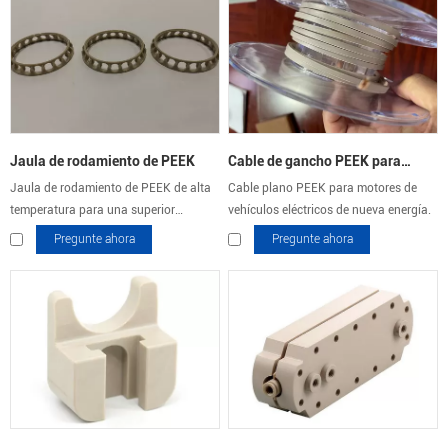
Jaula de rodamiento de PEEK
Cable de gancho PEEK para
Jaula de rodamiento de PEEK de alta
Cable plano PEEK para motores de
motores de vehículos eléctricos
temperatura para una superior
vehículos eléctricos de nueva energía.
estabilidad mecánica.
Pregunte ahora
Pregunte ahora