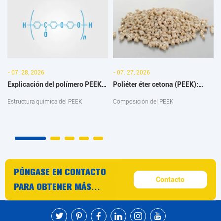
- 07. 28, 2026
- 07. 27, 2026
Explicación del polímero PEEK:
Poliéter éter cetona (PEEK):
estructura, rendimiento y
fórmula, estructura,
Estructura química del PEEK
Composición del PEEK
aplicaciones
composición química y guía de
los compuestos CF/GF
PÓNGASE EN CONTACTO
Contacto
PARA OBTENER MÁS
INFORMACIÓN Y
SUGERENCIAS SOBRE