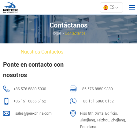
ES
Contáctanos
Hogar
>
Contáctanos
Hogar
Productos
Nuestros Contactos
Todo
Ponte en contacto con
Crear
nosotros
Sobre ARK
+86 576 8880 5030
+86 576 8880 9380
Recursos
Contáctanos
+86 151 6866 6152
+86 151 6866 6152
sales@peekchina.com
Piso 8th, Xintai Edificio,
Jiaojiang, Taizhou, Zhejiang,
Porcelana.