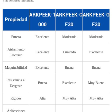
y las versiones reforzadas.
ARKPEEK-1
ARKPEEK-C
ARKPEEK-G
Propiedad
000
F30
F30
Pureza
Excelente
Moderada
Moderada
Aislamiento
Excelente
Limitado
Excelente
Eléctrico
Maquinabilidad
Excelente
Buena
Buena
Resistencia al
Buena
Excelente
Muy Buena
Desgaste
Rigidez
Alta
Muy Alta
Muy Alta
Aplicaciones