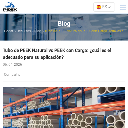
ES
Blog
Hogar
>
Recursos
>
Blog
>
Tubo de PEEK Natural vs PEEK con Carga: ¿cuál es el
Hogar
adecuado para su aplicación?
Productos
Tubo de PEEK Natural vs PEEK con Carga: ¿cuál es el
Todo
adecuado para su aplicación?
Crear
06. 04, 2026
Sobre ARK
Compartir:
Recursos
Contáctanos