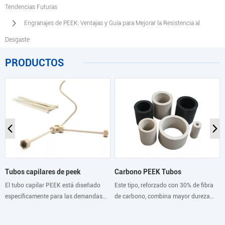
Tendencias Futuras
Engranajes de PEEK: Ventajas y Guía para Mejorar la Resistencia al
Desgaste
PRODUCTOS
Tubos capilares de peek
Carbono PEEK Tubos
El tubo capilar PEEK está diseñado
Este tipo, reforzado con 30% de fibra
específicamente para las demandas
de carbono, combina mayor dureza
de la cromatografía de alta presión
mejores propiedades mecánicas que
(HPLC). Más resistente a la corrosión
las de PEEK-GF30, con coeficiente de