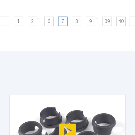
...
...
1
2
6
7
8
9
39
40