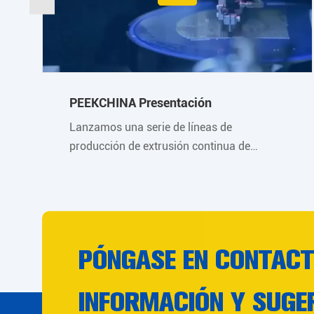
PEEKCHINA Presentación
Lanzamos una serie de líneas de
producción de extrusión continua de
perfiles, cuyos productos incluyen PEEK
Pipe, PEEK Sheet, PEEK Rod, PEEK Film.
Las piezas de PEEK se encuentran tanto en
procesos de mecanizado como de moldeo
por inyección.
PÓNGASE EN CONTAC
INFORMACIÓN Y SUGE