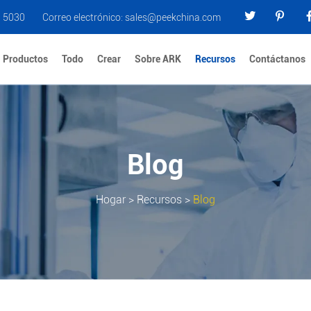
0 5030
Correo electrónico:
sales@peekchina.com
Productos
Todo
Crear
Sobre ARK
Recursos
Contáctanos
Blog
Hogar
>
Recursos
>
Blog